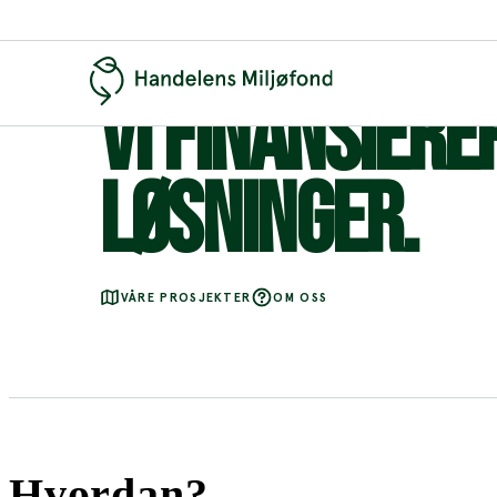
VI FINANSIERE
LØSNINGER.
VÅRE PROSJEKTER
OM OSS
Hvordan?