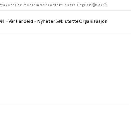
ttakere
For medlemmer
Kontakt oss
In English
Søk
i?
Vårt arbeid
Nyheter
Søk støtte
Organisasjon