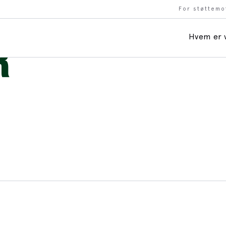
For støttemo
Hvem er v
R