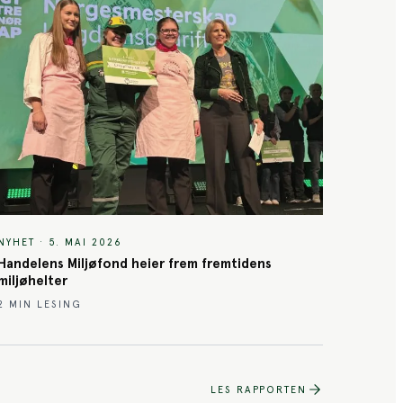
NYHET
·
5. MAI 2026
Handelens Miljøfond heier frem fremtidens
miljøhelter
2
MIN LESING
LES RAPPORTEN