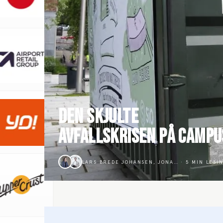
DEN SKJULTE
AVFALLSKRISEN PÅ CAMPU
LARS BREDE JOHANSEN, JONA…
·
5
MIN LESI