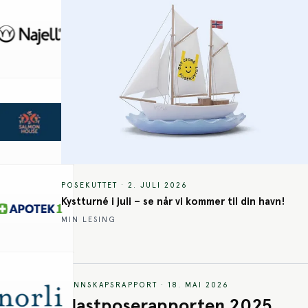
POSEKUTTET
·
2. JULI 2026
Kystturné i juli – se når vi kommer til din havn!
MIN LESING
KUNNSKAPSRAPPORT
·
18. MAI 2026
Plastposerapporten 2025