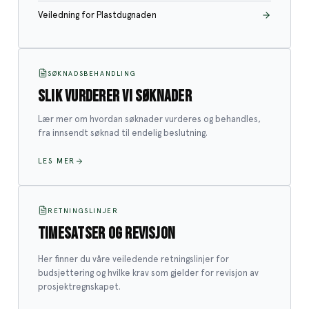
transformere plastbruken og -økonomien i Norge.
Veiledning for Plastdugnaden
Vi vil prioritere prosjekter som kan sannsynliggjøre
betydelige miljøeffekter og en tydelig innvirkning
på det norske plastsystemet. Initiativer utenf
LUKKET
2025
SØKNADSBEHANDLING
Fra lekkasje til løsning -
SLIK VURDERER VI SØKNADER
stopp plastforsøplingen
Lær mer om hvordan søknader vurderes og behandles,
Om utlysningenOvervåkningsdata fra Rydd i Tide-
fra innsendt søknad til endelig beslutning.
programmet dokumenterer at plastavfall fra
sjøbaserte næringer som fiskeri, havbruk og
LES MER
maritim sektor, samt forbrukerrelaterte
plastprodukter og -emballasje, er de
dominerende typene plastforsøpling i Norge, i
LUKKET
2025
vekt og antall. Utlysningen “Fra lekkasje t
RETNINGSLINJER
Rydding langs prioriterte
TIMESATSER OG REVISJON
elver
Her finner du våre veiledende retningslinjer for
Utlysningen skal bidra til rydding langs 19
budsjettering og hvilke krav som gjelder for revisjon av
prioriterte elver med mye plastforsøpling.
prosjektregnskapet.