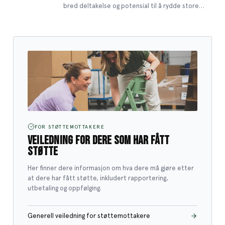
bred deltakelse og potensial til å rydde store
mengder plast, vil prioriteres.
2025
LUKKET
2025
Redusere plastforsøpling fra
utendørs kunstgressbaner
Gummigranulat fra utendørs kunstgressbaner gir
et årlig utslipp av mikroplast på ca. 1500 tonn*.
Heldigvis finnes det gode løsninger som forhindrer
FOR STØTTEMOTTAKERE
VEILEDNING FOR DERE SOM HAR FÅTT
dette. Handelens Miljøfond vil, i samarbeid med
Norges Fotballforbund, støtte bygging av fysiske
STØTTE
barrierer rundt kunstgressbaner.
LUKKET
2025
Her finner dere informasjon om hva dere må gjøre etter
at dere har fått støtte, inkludert rapportering,
Redusert plastbruk og
utbetaling og oppfølging.
sirkulær plastøkonomi
Målet med utlysningen er å støtte et mindre
Generell veiledning for støttemottakere
antall prosjekter med stort potensial for å