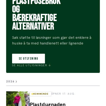
PLASTPOSEBRUK
OG
BÆREKRAFTIGE
ALTERNATIVER
Søk støtte til løsninger som gjør det enklere å
huske å ta med handlenett eller lignende
SE UTLYSNING
SE ALLE UTLYSNINGER ↓
2026
KOMMENDE
ÅPNER
17. AUG.
Plastdugnaden