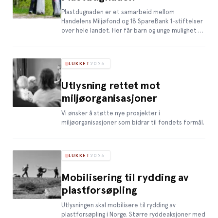
Plastdugnaden er et samarbeid mellom
Handelens Miljøfond og 18 SpareBank 1-stiftelser
over hele landet. Her får barn og unge mulighet til
å rydde plast og samtidig tjene penger til sin
forening.
LUKKET
2026
Utlysning rettet mot
miljøorganisasjoner
Vi ønsker å støtte nye prosjekter i
miljøorganisasjoner som bidrar til fondets formål.
LUKKET
2026
Mobilisering til rydding av
plastforsøpling
Utlysningen skal mobilisere til rydding av
plastforsøpling i Norge. Større ryddeaksjoner med