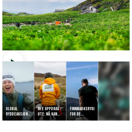
GLOBAL
NYE OPPDRAG
FINNMARKSRYDDING
RYDDEAKSJON
UTE: NÅ KAN
FOR DE
LANGS
AKTØRER SØKE
BARSKESTE
SE FLERE
NORSKEKYSTEN
OM Å RYDDE
RYDD I TIDE
KYSTEN