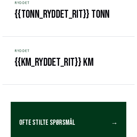
RYDDET
{{TONN_RYDDET_RIT}} TONN
RYDDET
{{KM_RYDDET_RIT}} KM
OFTE STILTE SPØRSMÅL
→